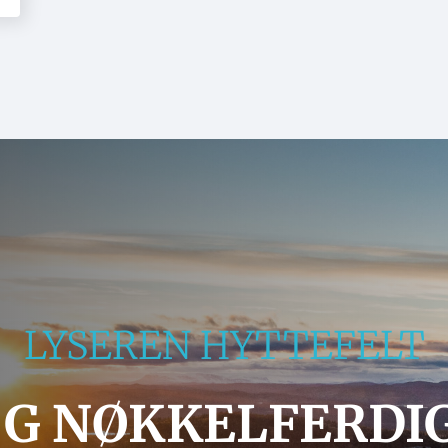
LYSEREN HYTTEFELT
G NØKKELFERDI