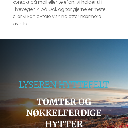
kontakt på mail eller telefon. Vi holder til i
Elvevegen 4 på Gol, og tar gjerne et møte,
eller vi kan avtale visning etter nærmere
avtale.
LYSEREN HYTTEFELT
TOMTER OG
NØKKELFERDIGE
HYTTER