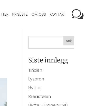
TTER
PRISLISTE
OM OSS
KONTAKT
Siste innlegg
Tinden
Lyseren
Hytter
Breastølen
Hytte – Danebu 98