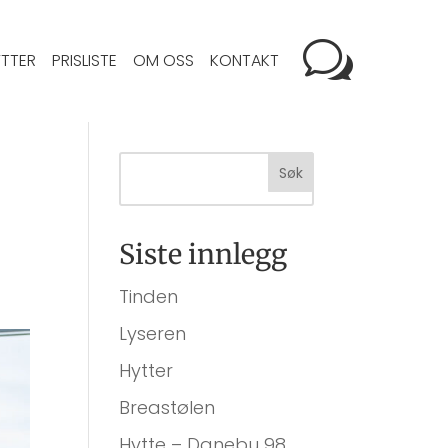
TTER
PRISLISTE
OM OSS
KONTAKT
Siste innlegg
Tinden
Lyseren
Hytter
Breastølen
Hytte – Danebu 98