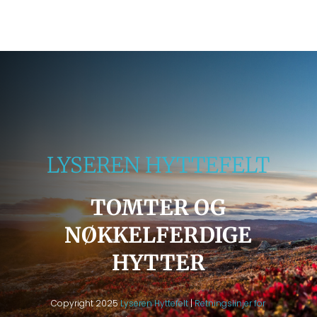
LYSEREN HYTTEFELT
TOMTER OG
NØKKELFERDIGE
HYTTER
Copyright 2025
Lyseren Hyttefelt
|
Retningslinjer for