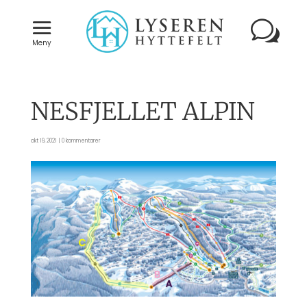
Meny
NESFJELLET ALPIN
okt 19, 2021
|
0 kommentarer