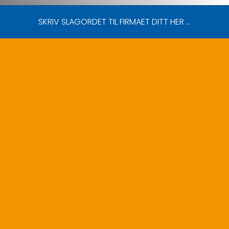
SKRIV SLAGORDET TIL FIRMAET DITT HER …